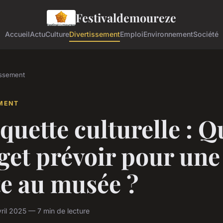
Festivaldemoureze
Accueil
Actu
Culture
Divertissement
Emploi
Environnement
Société
issement
EMENT
iquette culturelle : Q
get prévoir pour une
te au musée ?
ril 2025 — 7 min de lecture