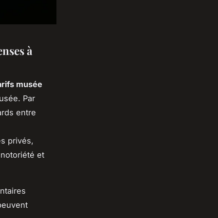
enses à
arifs musée
musée. Par
ards entre
s privés,
notoriété et
ntaires
 peuvent