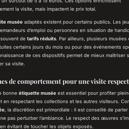
 un surcoût de 5 à 15 euros. Ces options enrichissent
ment la visite, mais impactent le prix total.
site musée
adaptés existent pour certains publics. Les je
demandeurs d’emploi ou personnes en situation de handi
t souvent de
tarifs réduits
. Par ailleurs, plusieurs musées 
tuites certains jours du mois ou pour des événements sp
naissance de ces dispositifs permet de mieux maîtriser 
er sa visite.
es de comportement pour une visite respec
ne bonne
étiquette musée
est essentiel pour profiter ple
ut en respectant les collections et les autres visiteurs. C
ée
, la discrétion est primordiale : il est conseillé de parler
ne pas perturber l’ambiance. Le respect des œuvres s’i
n évitant de toucher les objets exposés.