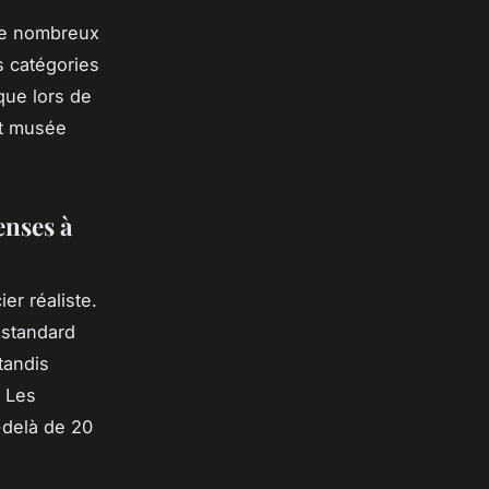
. De nombreux
s catégories
que lors de
et musée
enses à
er réaliste.
t standard
tandis
. Les
-delà de 20