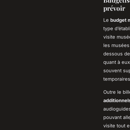
prévoir
Le
budget 
type d’étab
visite musé
les musées 
dessous de 
quant à eux
souvent sup
temporaires
Outre le bil
additionnel
audioguides
pouvant all
visite tout 