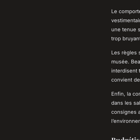
Le comporte
vestimentai
une tenue s
trop bruyant
Les règles 
musée. Beau
interdisent 
convient de
Enfin, la c
dans les sa
consignes a
l’environne
Budgétise