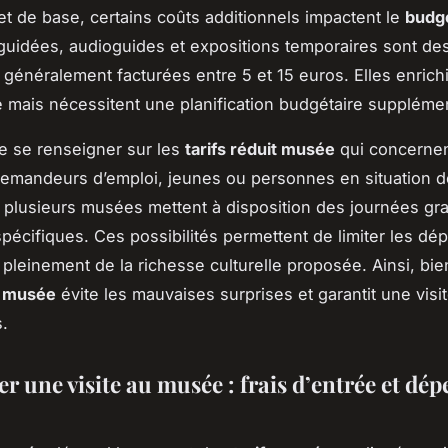
let de base, certains coûts additionnels impactent le
budg
 guidées, audioguides et expositions temporaires sont de
 généralement facturées entre 5 et 15 euros. Elles enrich
e mais nécessitent une planification budgétaire supplémen
 de se renseigner sur les
tarifs réduit musée
qui concernen
demandeurs d’emploi, jeunes ou personnes en situation d
s, plusieurs musées mettent à disposition des journées gra
spécifiques. Ces possibilités permettent de limiter les dé
 pleinement de la richesse culturelle proposée. Ainsi, bie
 musée
évite les mauvaises surprises et garantit une visi
.
r une visite au musée : frais d’entrée et dép