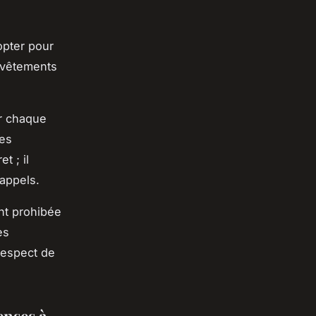
opter pour
s vêtements
ar chaque
res
t ; il
 appels.
nt prohibée
es
respect de
enses à