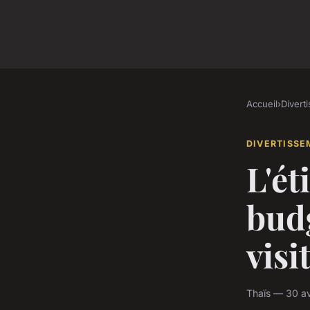
Accueil
›
Divert
DIVERTISS
L'ét
bud
visi
Thaïs — 30 av