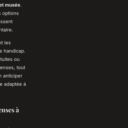
et musée
.
s options
issent
taire.
t les
e handicap.
tuites ou
penses, tout
n anticiper
te adaptée à
enses à