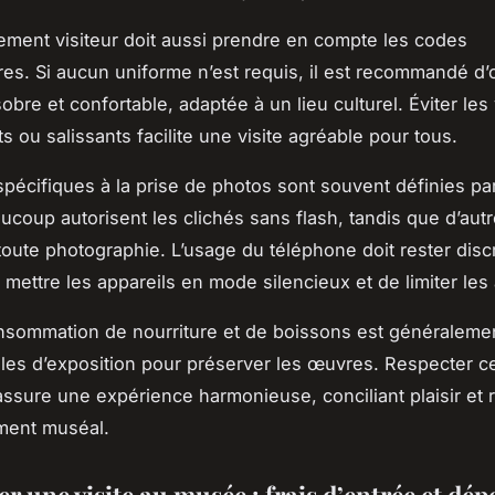
ment visiteur doit aussi prendre en compte les codes
res. Si aucun uniforme n’est requis, il est recommandé d’
obre et confortable, adaptée à un lieu culturel. Éviter le
s ou salissants facilite une visite agréable pour tous.
spécifiques à la prise de photos sont souvent définies p
coup autorisent les clichés sans flash, tandis que d’aut
toute photographie. L’usage du téléphone doit rester discre
 mettre les appareils en mode silencieux et de limiter les
onsommation de nourriture et de boissons est généraleme
lles d’exposition pour préserver les œuvres. Respecter c
ssure une expérience harmonieuse, conciliant plaisir et 
ment muséal.
r une visite au musée : frais d’entrée et dép