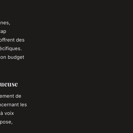
unes,
cap
offrent des
écifiques.
son budget
tueuse
inement de
oncernant les
 à voix
mpose,