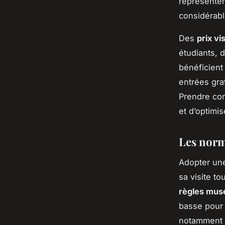
représenter
considérable
Des
prix vi
étudiants, 
bénéficien
entrées gra
Prendre con
et d’optimis
Les norm
Adopter u
sa visite to
règles mus
basse pour 
notamment e