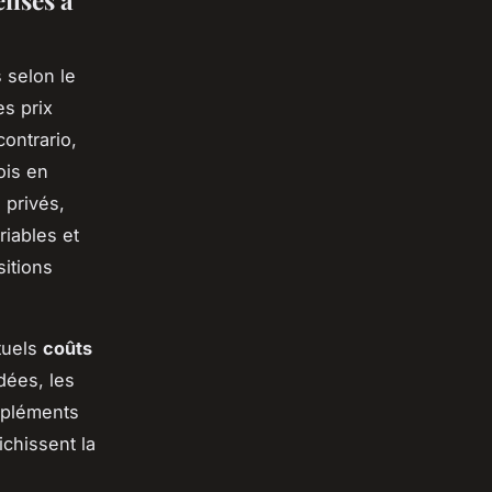
 selon le
s prix
contrario,
ois en
 privés,
riables et
sitions
ntuels
coûts
dées, les
ppléments
ichissent la