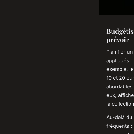
Budgétise
prévoir
Planifier u
appliqués. 
exemple, le
10 et 20 eu
abordables,
eux, affiche
la collecti
Au-delà du 
fréquents :