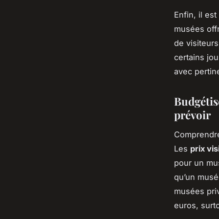
Enfin, il es
musées offr
de visiteur
certains jo
avec pertin
Budgétise
prévoir
Comprendr
Les
prix vi
pour un mus
qu’un musée
musées priv
euros, surt