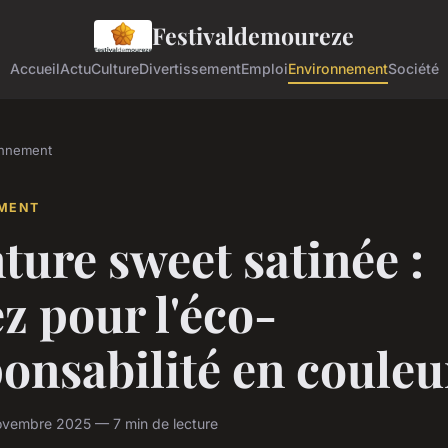
Festivaldemoureze
Accueil
Actu
Culture
Divertissement
Emploi
Environnement
Société
onnement
MENT
ture sweet satinée :
z pour l'éco-
onsabilité en couleu
ovembre 2025 — 7 min de lecture