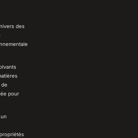
nivers des
e
onnementale
olvants
matières
 de
rvée pour
 un
propriétés