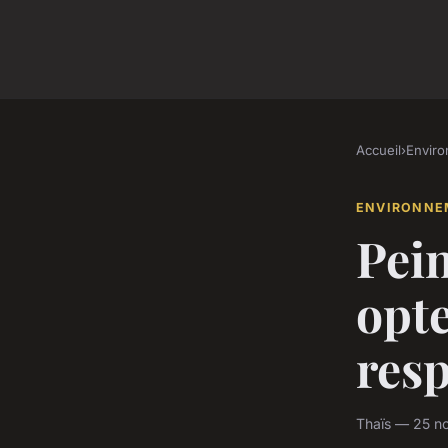
Accueil
›
Envir
ENVIRONNE
Pein
opte
resp
Thaïs — 25 n