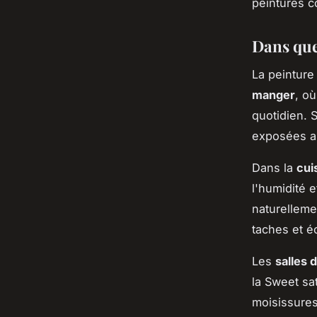
peintures c
Dans quel
La peinture
manger
, où
quotidien. 
exposées au
Dans la
cui
l'humidité 
naturelleme
taches et é
Les
salles 
la Sweet sa
moisissures