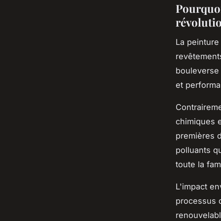
Pourquoi
révoluti
La peinture
revêtements
bouleverse 
et performa
Contraireme
chimiques e
premières d
polluants qu
toute la fami
L'impact en
processus d
renouvelabl