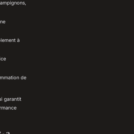
champignons,
une
plement à
ice
ommation de
i garantit
formance