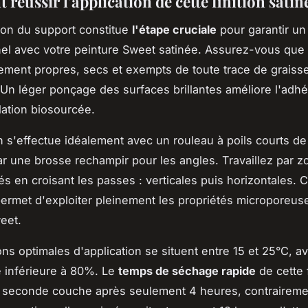
éussir l'application de cette finition satin
ion du support constitue
l'étape cruciale
pour garantir un 
el avec votre peinture Sweet satinée. Assurez-vous que
tement propres, secs et exempts de toute trace de graiss
 Un léger ponçage des surfaces brillantes améliore l'adh
lation biosourcée.
on s'effectue idéalement avec un rouleau à poils courts d
r une brosse rechampir pour les angles. Travaillez par z
és en croisant les passes : verticales puis horizontales. C
ermet d'exploiter pleinement les propriétés microporeuse
eet.
ons optimales d'application se situent entre 15 et 25°C, a
 inférieure à 80%. Le
temps de séchage rapide
de cette 
 seconde couche après seulement 4 heures, contraireme