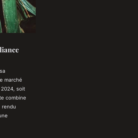
lliance
 sa
 le marché
2024, soit
nte combine
n rendu
 une