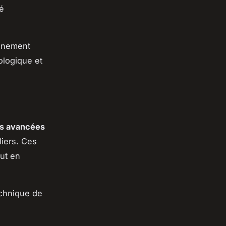
té
inement
ologique et
es avancées
iers. Ces
ut en
echnique de