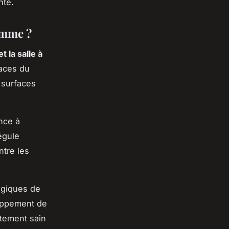
nte.
gamme ?
t la salle à
races du
 surfaces
ance à
égule
ntre les
ngiques de
loppement de
tement sain