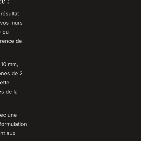
ée ?
résultat
 vos murs
e ou
érence de
e 10 mm,
ones de 2
ette
s de la
vec une
formulation
nt aux