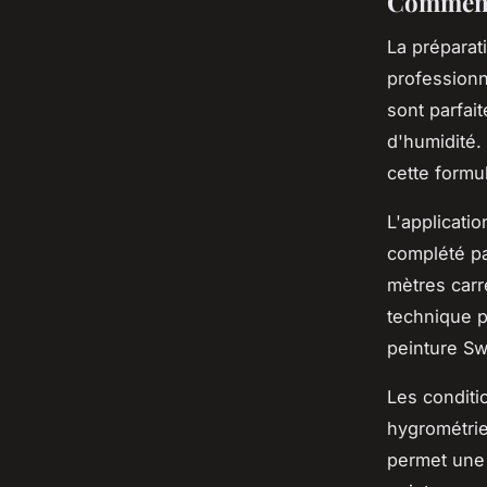
Comment r
La préparat
professionn
sont parfai
d'humidité.
cette formu
L'applicati
complété pa
mètres carr
technique p
peinture Sw
Les conditi
hygrométrie
permet une