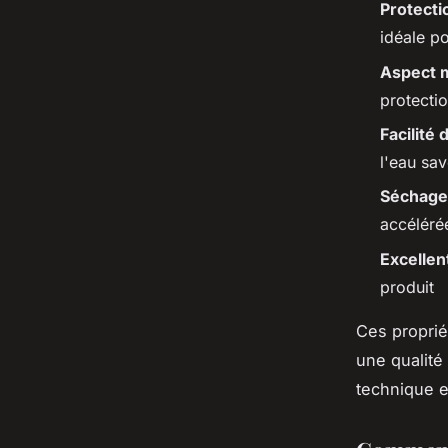
Protecti
idéale p
Aspect 
protectio
Facilité 
l'eau sa
Séchage
accéléré
Excelle
produit
Ces propri
une qualité 
technique e