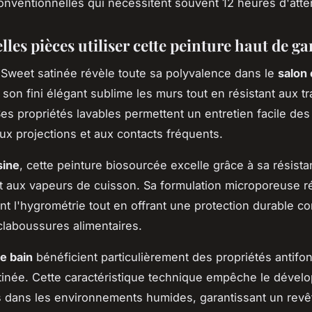
onventionnelles qui nécessitent souvent 12 heures d'atte
les pièces utiliser cette peinture haut de 
 Sweet satinée révèle toute sa polyvalence dans le
salon e
 son fini élégant sublime les murs tout en résistant aux t
Ses propriétés lavables permettent un entretien facile des
x projections et aux contacts fréquents.
sine
, cette peinture biosourcée excelle grâce à sa résist
et aux vapeurs de cuisson. Sa formulation microporeuse r
nt l'hygrométrie tout en offrant une protection durable co
claboussures alimentaires.
de bain
bénéficient particulièrement des propriétés antifo
tinée. Cette caractéristique technique empêche le déve
 dans les environnements humides, garantissant un revê